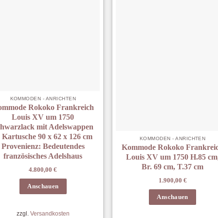
KOMMODEN - ANRICHTEN
ommode Rokoko Frankreich
Louis XV um 1750
hwarzlack mit Adelswappen
n Kartusche 90 x 62 x 126 cm
KOMMODEN - ANRICHTEN
Provenienz: Bedeutendes
Kommode Rokoko Frankrei
französisches Adelshaus
Louis XV um 1750 H.85 cm
Br. 69 cm, T.37 cm
4.800,00
€
1.900,00
€
Anschauen
Anschauen
zzgl.
Versandkosten