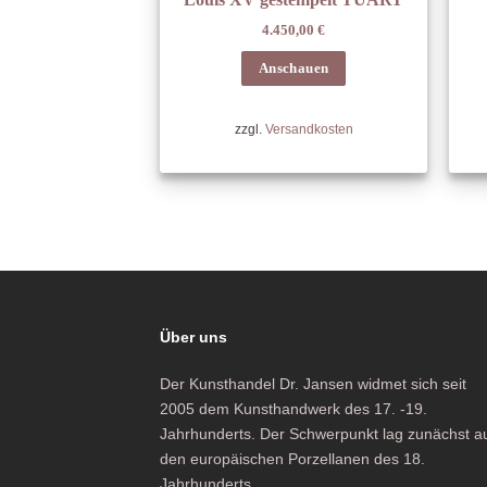
4.450,00
€
Anschauen
zzgl.
Versandkosten
Über uns
Der Kunsthandel Dr. Jansen widmet sich seit
2005 dem Kunsthandwerk des 17. -19.
Jahrhunderts. Der Schwerpunkt lag zunächst a
den europäischen Porzellanen des 18.
Jahrhunderts.