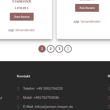
Frankreich
1.850,00
€
Anschauen
Anschauen
zzgl.
Versandkosten
zzgl.
Versandkosten
1
2
3
Kontakt
R
Telefon: +49 2651704220
Mobil: +491702753036
uf
E-Mail: info(at)jansen-mayen.de