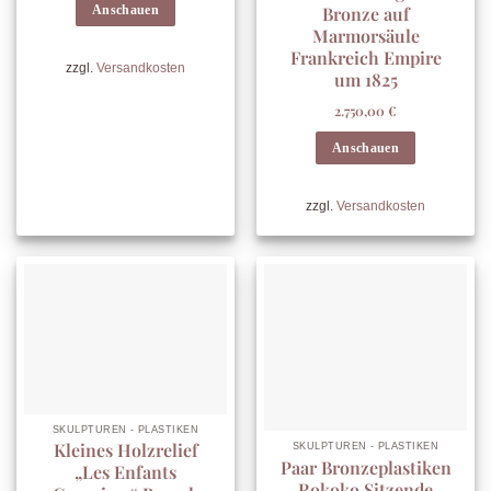
Anschauen
Bronze auf
Marmorsäule
Frankreich Empire
zzgl.
Versandkosten
um 1825
2.750,00
€
Anschauen
zzgl.
Versandkosten
SKULPTUREN - PLASTIKEN
Kleines Holzrelief
SKULPTUREN - PLASTIKEN
Paar Bronzeplastiken
„Les Enfants
Rokoko Sitzende