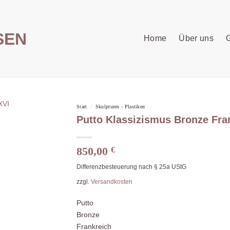
Home
Über uns
G
/
Start
Skulpturen - Plastiken
Putto Klassizismus Bronze Fra
850,00
€
Differenzbesteuerung nach § 25a UStG
zzgl.
Versandkosten
Putto
Bronze
Frankreich