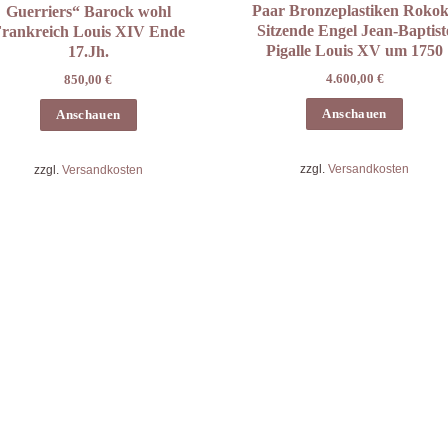
Paar Bronzeplastiken Roko
Guerriers“ Barock wohl
Sitzende Engel Jean-Baptist
rankreich Louis XIV Ende
Pigalle Louis XV um 1750
17.Jh.
4.600,00
€
850,00
€
Anschauen
Anschauen
zzgl.
Versandkosten
zzgl.
Versandkosten