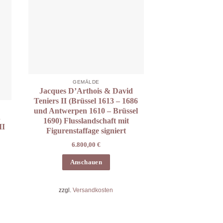
GEMÄLDE
Jacques D’Arthois & David
Teniers II (Brüssel 1613 – 1686
und Antwerpen 1610 – Brüssel
d
1690) Flusslandschaft mit
II
Figurenstaffage signiert
6.800,00
€
Anschauen
zzgl.
Versandkosten