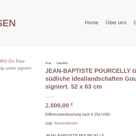
Home
Über uns
G
/
Start
Gemälde
JEAN-BAPTISTE POURCELLY täti
südliche Ideallandschaften Gou
signiert. 52 x 63 cm
2.800,00
€
Differenzbesteuerung nach § 25a UStG
zzgl.
Versandkosten
JEAN-BAPTISTE POURCELLY