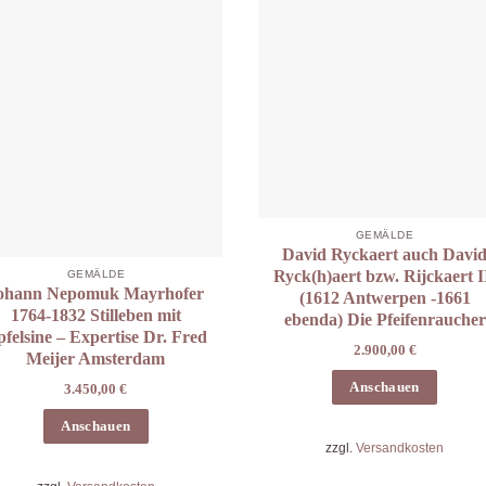
GEMÄLDE
David Ryckaert auch Davi
Ryck(h)aert bzw. Rijckaert I
GEMÄLDE
ohann Nepomuk Mayrhofer
(1612 Antwerpen -1661
1764-1832 Stilleben mit
ebenda) Die Pfeifenraucher
felsine – Expertise Dr. Fred
2.900,00
€
Meijer Amsterdam
Anschauen
3.450,00
€
Anschauen
zzgl.
Versandkosten