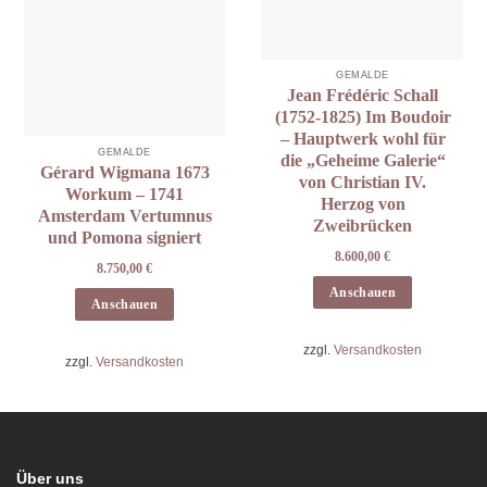
GEMÄLDE
Jean Frédéric Schall
(1752-1825) Im Boudoir
– Hauptwerk wohl für
GEMÄLDE
die „Geheime Galerie“
Gérard Wigmana 1673
von Christian IV.
Workum – 1741
Herzog von
Amsterdam Vertumnus
Zweibrücken
und Pomona signiert
8.600,00
€
8.750,00
€
Anschauen
Anschauen
zzgl.
Versandkosten
zzgl.
Versandkosten
Über uns