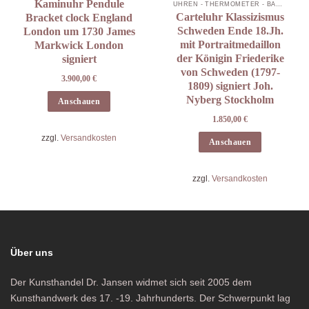
Kaminuhr Pendule
UHREN - THERMOMETER - BAROMETER
Carteluhr Klassizismus
Bracket clock England
Schweden Ende 18.Jh.
London um 1730 James
mit Portraitmedaillon
Markwick London
der Königin Friederike
signiert
von Schweden (1797-
3.900,00
€
1809) signiert Joh.
Nyberg Stockholm
Anschauen
1.850,00
€
zzgl.
Versandkosten
Anschauen
zzgl.
Versandkosten
Über uns
Der Kunsthandel Dr. Jansen widmet sich seit 2005 dem
Kunsthandwerk des 17. -19. Jahrhunderts. Der Schwerpunkt lag