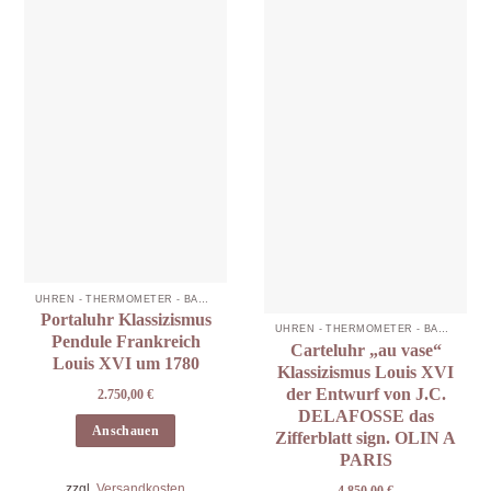
UHREN - THERMOMETER - BAROMETER
Portaluhr Klassizismus
UHREN - THERMOMETER - BAROMETER
Pendule Frankreich
Carteluhr „au vase“
Louis XVI um 1780
Klassizismus Louis XVI
der Entwurf von J.C.
2.750,00
€
DELAFOSSE das
Anschauen
Zifferblatt sign. OLIN A
PARIS
zzgl.
Versandkosten
4.850,00
€