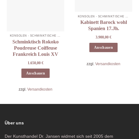
KONSOLEN - SCHMINKTISCHE -KABINETTE
Kabinett Barock wohl
Spanien 17.Jh.
KONSOLEN - SCHMINKTISCHE -KABINETTE
3.900,00
€
Schminktisch Rokoko
Poudreuse Coiffeuse
Anschauen
Frankreich Louis XV
1.650,00
€
zzgl.
Versandkosten
Anschauen
zzgl.
Versandkosten
Über uns
Der Kunsthandel Dr. Jansen widmet sich seit 2005 dem