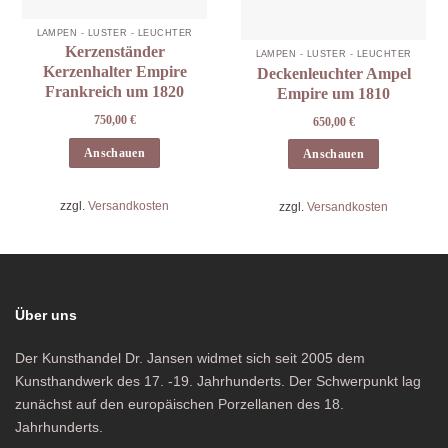
LAMPEN - LÜSTER - LEUCHTER
Kerzenständer
LAMPEN - LÜSTER - LEUCHTER
Kerzenhalter Empire
Deckenleuchter Ampel
Frankreich um 1820
Empire um 1810
750,00
€
650,00
€
Anschauen
Anschauen
zzgl.
Versandkosten
zzgl.
Versandkosten
Über uns
Der Kunsthandel Dr. Jansen widmet sich seit 2005 dem
Kunsthandwerk des 17. -19. Jahrhunderts. Der Schwerpunkt lag
zunächst auf den europäischen Porzellanen des 18.
Jahrhunderts.