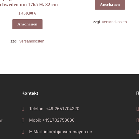
chweden um 1765 H. 82 cm
Anschauen
1.450,00
€
zzgl.
Versandkosten
Anschauen
zzgl.
Versandkosten
Kontakt
R
Telefon: +49 2651704220
Mobil: +491702753036
uf
E-Mail: info(at)jansen-mayen.de