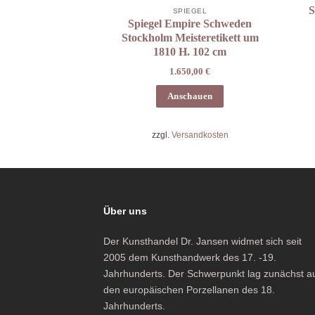
S
SPIEGEL
Spiegel Empire Schweden
Stockholm Meisteretikett um
1810 H. 102 cm
1.650,00
€
Anschauen
zzgl.
Versandkosten
Über uns
Der Kunsthandel Dr. Jansen widmet sich seit
2005 dem Kunsthandwerk des 17. -19.
Jahrhunderts. Der Schwerpunkt lag zunächst a
den europäischen Porzellanen des 18.
Jahrhunderts.