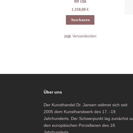
89 cm
1.350,00
€
Anschauen
zzgl.
Versandkosten
Über uns
Der Kunsthandel Dr. Jansen widmet sich seit
2005 dem Kunsthandwerk des 17. -19.
Jahrhunderts. Der Schwerpunkt lag zunächst a
den europäischen Porzellanen des 18.
Jahrhunderts.