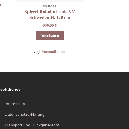
m
SPIEGEL
Spiegel Rokoko Louis XV
Schweden H. 120 cm
950,00
€
Anschauen
zzgl.
Versandkosten
echtliches
Impressum
Datenschutzerklärung
Transport und Rückgaberecht