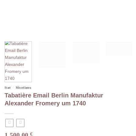
/
Start
Miscellanea
Tabatière Email Berlin Manufaktur
Alexander Fromery um 1740
1.500,00
€