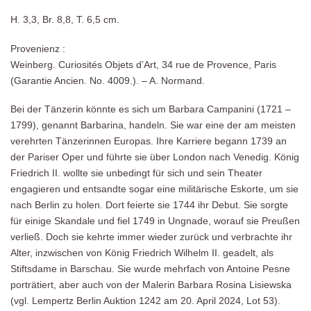
H. 3,3, Br. 8,8, T. 6,5 cm.
Provenienz :
Weinberg. Curiosités Objets d’Art, 34 rue de Provence, Paris
(Garantie Ancien. No. 4009.). – A. Normand.
Bei der Tänzerin könnte es sich um Barbara Campanini (1721 –
1799), genannt Barbarina, handeln. Sie war eine der am meisten
verehrten Tänzerinnen Europas. Ihre Karriere begann 1739 an
der Pariser Oper und führte sie über London nach Venedig. König
Friedrich II. wollte sie unbedingt für sich und sein Theater
engagieren und entsandte sogar eine militärische Eskorte, um sie
nach Berlin zu holen. Dort feierte sie 1744 ihr Debut. Sie sorgte
für einige Skandale und fiel 1749 in Ungnade, worauf sie Preußen
verließ. Doch sie kehrte immer wieder zurück und verbrachte ihr
Alter, inzwischen von König Friedrich Wilhelm II. geadelt, als
Stiftsdame in Barschau. Sie wurde mehrfach von Antoine Pesne
porträtiert, aber auch von der Malerin Barbara Rosina Lisiewska
(vgl. Lempertz Berlin Auktion 1242 am 20. April 2024, Lot 53).