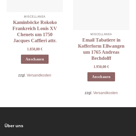
MISCELLANEA
Kaminböcke Rokoko
Frankreich Louis XV
Chenets um 1750
MISCELLANEA
Email Tabatiere in
Jacques Caffieri attr.
Kofferform Ellwangen
1.850,00
€
um 1765 Andreas
Bechdolff
Anschauen
1.950,00
€
zzgl.
Versandkosten
Anschauen
zzgl.
Versandkosten
Über uns