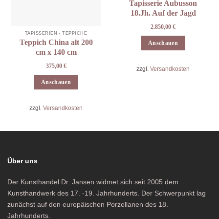
Tapisserie Aubusson
18.Jh. Auf der Jagd
2.850,00
€
TAPISSERIEN - TEPPICHE
Teppich China alt 200
Anschauen
cm x 140 cm
375,00
€
zzgl.
Versandkosten
Anschauen
zzgl.
Versandkosten
Über uns
Der Kunsthandel Dr. Jansen widmet sich seit 2005 dem
Kunsthandwerk des 17. -19. Jahrhunderts. Der Schwerpunkt lag
zunächst auf den europäischen Porzellanen des 18.
Jahrhunderts.