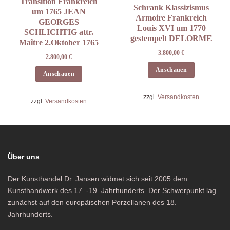
Transition Frankreich
Schrank Klassizismus
um 1765 JEAN
Armoire Frankreich
GEORGES
Louis XVI um 1770
SCHLICHTIG attr.
gestempelt DELORME
Maître 2.Oktober 1765
3.800,00
€
2.800,00
€
Anschauen
Anschauen
zzgl.
Versandkosten
zzgl.
Versandkosten
Über uns
Der Kunsthandel Dr. Jansen widmet sich seit 2005 dem
Kunsthandwerk des 17. -19. Jahrhunderts. Der Schwerpunkt lag
zunächst auf den europäischen Porzellanen des 18.
Jahrhunderts.