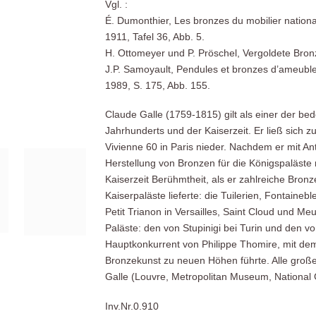
Vgl. :
É. Dumonthier, Les bronzes du mobilier nationa
1911, Tafel 36, Abb. 5.
H. Ottomeyer und P. Pröschel, Vergoldete Bro
J.P. Samoyault, Pendules et bronzes d’ameuble
1989, S. 175, Abb. 155.
Claude Galle (1759-1815) gilt als einer der b
Jahrhunderts und der Kaiserzeit. Er ließ sich 
Vivienne 60 in Paris nieder. Nachdem er mit A
Herstellung von Bronzen für die Königspaläste 
Kaiserzeit Berühmtheit, als er zahlreiche Bronz
Kaiserpaläste lieferte: die Tuilerien, Fontain
Petit Trianon in Versailles, Saint Cloud und Meu
Paläste: den von Stupinigi bei Turin und den v
Hauptkonkurrent von Philippe Thomire, mit de
Bronzekunst zu neuen Höhen führte. Alle gro
Galle (Louvre, Metropolitan Museum, National G
Inv.Nr.0.910