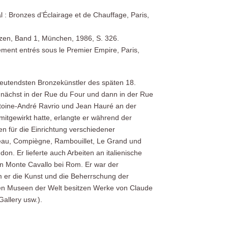
l : Bronzes d’Éclairage et de Chauffage, Paris,
nzen, Band 1, München, 1986, S. 326.
ment entrés sous le Premier Empire, Paris,
edeutendsten Bronzekünstler des späten 18.
zunächst in der Rue du Four und dann in der Rue
ntoine-André Ravrio und Jean Hauré an der
mitgewirkt hatte, erlangte er während der
en für die Einrichtung verschiedener
ebleau, Compiègne, Rambouillet, Le Grand und
don. Er lieferte auch Arbeiten an italienische
on Monte Cavallo bei Rom. Er war der
m er die Kunst und die Beherrschung der
ßen Museen der Welt besitzen Werke von Claude
allery usw.).