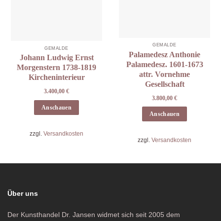
GEMÄLDE
GEMÄLDE
Palamedesz Anthonie
Johann Ludwig Ernst
Palamedesz. 1601-1673
Morgenstern 1738-1819
attr. Vornehme
Kircheninterieur
Gesellschaft
3.400,00
€
3.800,00
€
Anschauen
Anschauen
zzgl.
Versandkosten
zzgl.
Versandkosten
Über uns
Der Kunsthandel Dr. Jansen widmet sich seit 2005 dem