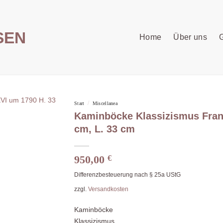
Home
Über uns
G
/
Start
Miscellanea
Kaminböcke Klassizismus Frank
cm, L. 33 cm
950,00
€
Differenzbesteuerung nach § 25a UStG
zzgl.
Versandkosten
Kaminböcke
Klassizismus