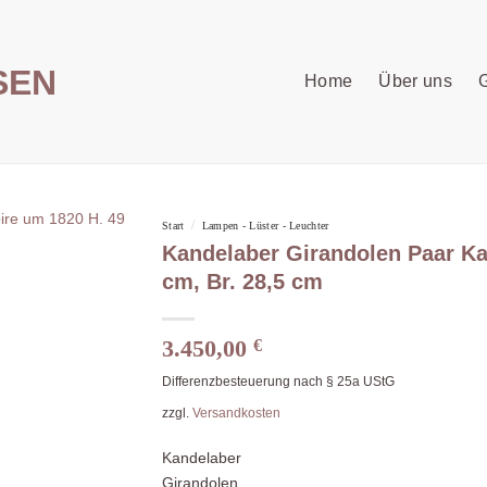
Home
Über uns
G
/
Start
Lampen - Lüster - Leuchter
Kandelaber Girandolen Paar Ka
cm, Br. 28,5 cm
3.450,00
€
Differenzbesteuerung nach § 25a UStG
zzgl.
Versandkosten
Kandelaber
Girandolen