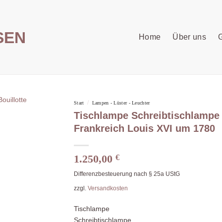
Home
Über uns
G
/
Start
Lampen - Lüster - Leuchter
Tischlampe Schreibtischlampe 
Frankreich Louis XVI um 1780
1.250,00
€
Differenzbesteuerung nach § 25a UStG
zzgl.
Versandkosten
Tischlampe
Schreibtischlampe