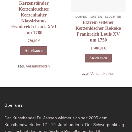
Kerzenständer
Kerzenleuchter
Kerzenhalter
LAMPEN - LÜSTER - LEUCHTER
Klassizismus
Extrem seltener
Frankreich Louis XVI
Kerzenlöscher Rokoko
um 1780
Frankreich Louis XV
um 1750
750,00
€
1.700,00
€
Anschauen
Anschauen
zzgl.
Versandkosten
zzgl.
Versandkosten
Über uns
Der Kunsthandel Dr. Jansen widmet sich seit 2005 dem
Kunsthandwerk des 17. -19. Jahrhunderts. Der Schwerpunkt lag
zunächst auf den europäischen Porzellanen des 18.