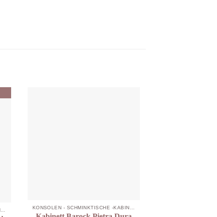
KONSOLEN - SCHMINKTISCHE -KABINETTE
KONSOLEN - SCHMINKTISCHE -KABINETTE
Kabinett Barock Pietra Dura