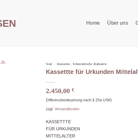
Home
Über uns
G
/
Start
Konsolen - Schminktische -Kabinette
Kassettte für Urkunden Mittelalt
2.450,00
€
Differenzbesteuerung nach § 25a UStG
zzgl.
Versandkosten
KASSETTTE
FÜR URKUNDEN
MITTELALTER