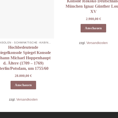
Konsole Rokoko Deutschlan
München Ignaz Günther Lou
XV
2.900,00
€
Anschauen
zzgl.
Versandkosten
KONSOLEN - SCHMINKTISCHE -KABINETTE
Hochbedeutende
iegelkonsole Spiegel Konsole
ohann Michael Hoppenhaupt
d. Ältere (1709 – 1769)
Berlin/Potsdam, um 1755/60
28.000,00
€
Anschauen
zzgl.
Versandkosten