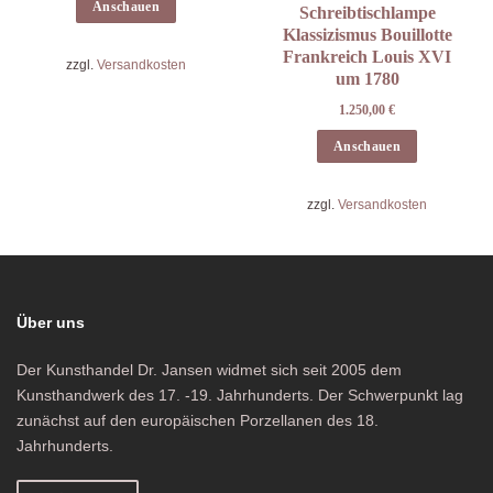
Anschauen
Schreibtischlampe
Klassizismus Bouillotte
Frankreich Louis XVI
zzgl.
Versandkosten
um 1780
1.250,00
€
Anschauen
zzgl.
Versandkosten
Über uns
Der Kunsthandel Dr. Jansen widmet sich seit 2005 dem
Kunsthandwerk des 17. -19. Jahrhunderts. Der Schwerpunkt lag
zunächst auf den europäischen Porzellanen des 18.
Jahrhunderts.