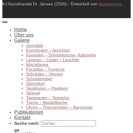
KJ Kunsthandel Dr. Jansen (2026) - Entwickelt von
Appizentrum
Home
Über uns
Galerie
Gemälde
Kommoden – Anrichten
Konsolen – Schminktische -Kabinette
Lampen – Lüster – Leuchter
Miscellanea
Porzellan – Fayence
Schränke – Vitrinen
Schreibmöbel
Sitzmöbel
Skulpturen – Plastiken
Spiegel
Tapisserien – Teppiche
Tische – Beistelltische
Uhren – Thermometer – Barometer
Publikationen
Kontakt
Suche nach: