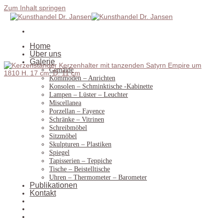
Zum Inhalt springen
Home
Über uns
Galerie
Gemälde
Kommoden – Anrichten
Konsolen – Schminktische -Kabinette
Lampen – Lüster – Leuchter
Miscellanea
Porzellan – Fayence
Schränke – Vitrinen
Schreibmöbel
Sitzmöbel
Skulpturen – Plastiken
Spiegel
Tapisserien – Teppiche
Tische – Beistelltische
Uhren – Thermometer – Barometer
Publikationen
Kontakt