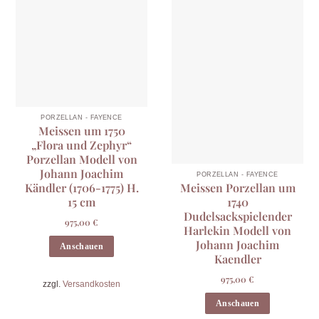
PORZELLAN - FAYENCE
Meissen um 1750
„Flora und Zephyr“
Porzellan Modell von
Johann Joachim
PORZELLAN - FAYENCE
Kändler (1706-1775) H.
Meissen Porzellan um
15 cm
1740
Dudelsackspielender
975,00
€
Harlekin Modell von
Johann Joachim
Anschauen
Kaendler
975,00
€
zzgl.
Versandkosten
Anschauen