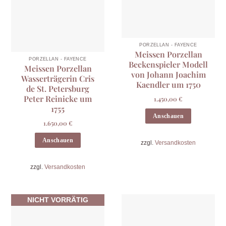
PORZELLAN - FAYENCE
Meissen Porzellan
PORZELLAN - FAYENCE
Beckenspieler Modell
Meissen Porzellan
von Johann Joachim
Wasserträgerin Cris
Kaendler um 1750
de St. Petersburg
Peter Reinicke um
1.450,00
€
1755
Anschauen
1.650,00
€
Anschauen
zzgl.
Versandkosten
zzgl.
Versandkosten
NICHT VORRÄTIG