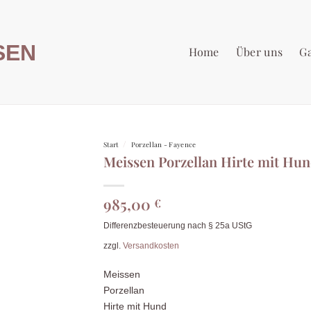
Home
Über uns
Ga
/
Start
Porzellan - Fayence
Meissen Porzellan Hirte mit Hu
985,00
€
Differenzbesteuerung nach § 25a UStG
zzgl.
Versandkosten
Meissen
Porzellan
Hirte mit Hund