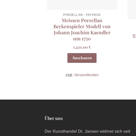
PORZELLAN - FAYENCE
Meissen Porzellan
Beckenspieler Modell von
Johann Joachim Kaendler
T
um 1750
1.450,00
€
Anschauen
zzgl.
Versandkosten
Über uns
Der Kunsthandel Dr. Jansen widmet sich seit