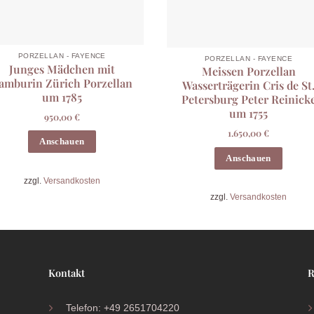
PORZELLAN - FAYENCE
PORZELLAN - FAYENCE
Junges Mädchen mit
Meissen Porzellan
amburin Zürich Porzellan
Wasserträgerin Cris de St
um 1785
Petersburg Peter Reinick
um 1755
950,00
€
1.650,00
€
Anschauen
Anschauen
zzgl.
Versandkosten
zzgl.
Versandkosten
Kontakt
R
Telefon: +49 2651704220