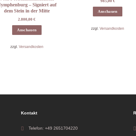
985,00
€
ymphenburg – Signiert auf
dem Stein in der Mitte
Anschauen
2.800,00
€
zzgl.
Versandkosten
Anschauen
zzgl.
Versandkosten
Kontakt
R
Telefon: +49 2651704220