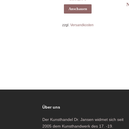
N
Anschauen
zzgl.
Versandkosten
Über uns
Der Kunsthandel Dr. Jansen widmet sich seit
2005 dem Kunsthandwerk des 17. -19.