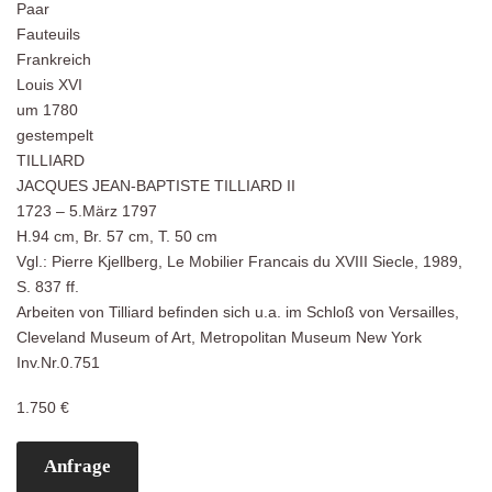
Paar
Fauteuils
Frankreich
Louis XVI
um 1780
gestempelt
TILLIARD
JACQUES JEAN-BAPTISTE TILLIARD II
1723 – 5.März 1797
H.94 cm, Br. 57 cm, T. 50 cm
Vgl.: Pierre Kjellberg, Le Mobilier Francais du XVIII Siecle, 1989,
S. 837 ff.
Arbeiten von Tilliard befinden sich u.a. im Schloß von Versailles,
Cleveland Museum of Art, Metropolitan Museum New York
Inv.Nr.0.751
1.750 €
Anfrage