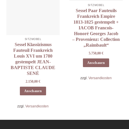
SITZMÖBEL
Sessel Paar Fauteuils
Frankreich Empire
1813-1825 gestempelt +
IACOB Francois-
Honoré Georges Jacob
– Provenienz: Collection
SITZMÖBEL
Sessel Klassizismus
„Raimbault“
Fauteuil Frankreich
5.750,00
€
Louis XVI um 1780
gestempelt JEAN-
Anschauen
BAPTISTE CLAUDE
SENÈ
zzgl.
Versandkosten
2.150,00
€
Anschauen
zzgl.
Versandkosten