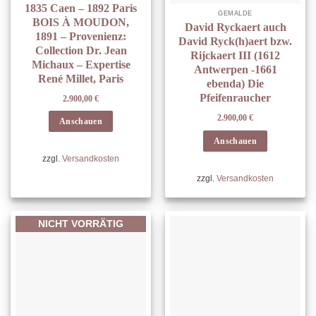
1835 Caen – 1892 Paris
GEMÄLDE
BOIS À MOUDON,
David Ryckaert auch
1891 – Provenienz:
David Ryck(h)aert bzw.
Collection Dr. Jean
Rijckaert III (1612
Michaux – Expertise
Antwerpen -1661
René Millet, Paris
ebenda) Die
Pfeifenraucher
2.900,00
€
2.900,00
€
Anschauen
Anschauen
zzgl.
Versandkosten
zzgl.
Versandkosten
NICHT VORRÄTIG