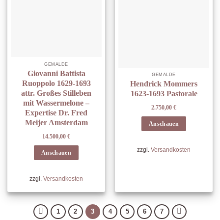
GEMÄLDE
Giovanni Battista
GEMÄLDE
Ruoppolo 1629-1693
Hendrick Mommers
attr. Großes Stilleben
1623-1693 Pastorale
mit Wassermelone –
2.750,00
€
Expertise Dr. Fred
Meijer Amsterdam
Anschauen
14.500,00
€
zzgl.
Versandkosten
Anschauen
zzgl.
Versandkosten
1
2
3
4
5
6
7