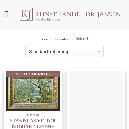
Zum
Inhalt
springen
/
/
Seite 3
Start
Gemälde
NICHT VORRÄTIG
GEMÄLDE
STANISLAS VICTOR
ÉDOUARD LEPINE