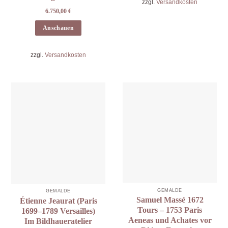
zzgl.
Versandkosten
6.750,00
€
Anschauen
zzgl.
Versandkosten
GEMÄLDE
GEMÄLDE
Samuel Massé 1672
Étienne Jeaurat (Paris
Tours – 1753 Paris
1699–1789 Versailles)
Aeneas und Achates vor
Im Bildhaueratelier