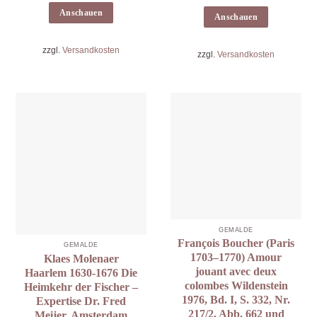
Anschauen
Anschauen
zzgl.
Versandkosten
zzgl.
Versandkosten
GEMÄLDE
François Boucher (Paris
GEMÄLDE
1703–1770) Amour
Klaes Molenaer
jouant avec deux
Haarlem 1630-1676 Die
colombes Wildenstein
Heimkehr der Fischer –
1976, Bd. I, S. 332, Nr.
Expertise Dr. Fred
217/2, Abb. 662 und
Meijer, Amsterdam