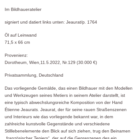
Im Bildhaueratelier
signiert und datiert links unten: Jeaurat/p. 1764
Öl auf Leinwand
71,5 x 66 cm
Provenienz:
Dorotheum, Wien,11.5.2022, Nr.129 (30.000 €)
Privatsammlung, Deutschland
Das vorliegende Gemälde, das einen Bildhauer mit den Modellen
und Werkzeugen seines Metiers in seinem Atelier darstellt, ist
eine typisch abwechslungsreiche Komposition von der Hand
Étienne Jeaurats. Jeaurat, der für seine rauen Straßenszenen
und Interieurs wie das vorliegende bekannt war, in dem
zahlreiche kunstvolle Gegenstände und verschiedene
Stilllebenelemente den Blick auf sich ziehen, trug den Beinamen
„französischer Teniers“, der auf die Genreszenen des ein