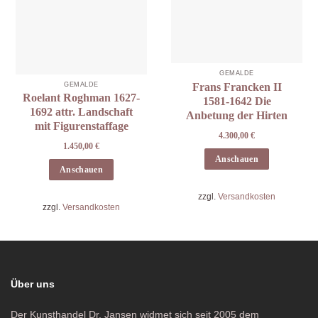
GEMÄLDE
Frans Francken II
GEMÄLDE
Roelant Roghman 1627-
1581-1642 Die
1692 attr. Landschaft
Anbetung der Hirten
mit Figurenstaffage
4.300,00
€
1.450,00
€
Anschauen
Anschauen
zzgl.
Versandkosten
zzgl.
Versandkosten
Über uns
Der Kunsthandel Dr. Jansen widmet sich seit 2005 dem