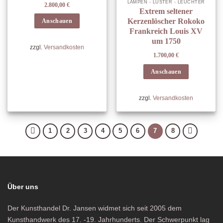
LAMPEN - LÜSTER - LEUCHTER
2.800,00
€
Extrem seltener
Kerzenlöscher Rokoko
Anschauen
Frankreich Louis XV
um 1750
zzgl.
Versandkosten
1.700,00
€
Anschauen
zzgl.
Versandkosten
1
2
3
4
5
6
7
8
Über uns
Der Kunsthandel Dr. Jansen widmet sich seit 2005 dem
Kunsthandwerk des 17. -19. Jahrhunderts. Der Schwerpunkt lag