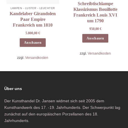
Schreibtischlampe
LAMPEN - LÜSTER - LEUCHTER
Klassizismus Bouillotte
Kandelaber Girandolen
Frankreich Louis XVI
Paar Empire
um 1790
Frankreich um 1810
950,00
€
5.800,00
€
Anschauen
Anschauen
zzgl.
Versandkosten
zzgl.
Versandkosten
Über uns
Der Kunsthandel Dr. Jansen widmet sich seit 2005 dem
Kunsthandwerk des 17. -19. Jahrhunderts. Der Schwerpunkt lag
zunächst auf den europäischen Porzellanen des 18.
Jahrhunderts.