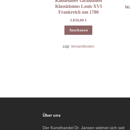
Kandelaber Girandolen
Klassizismus Louis XVI
Wa
Frankreich um 1780
3.850,00
€
Anschauen
zzgl.
Versandkosten
Über uns
Der Kunsthandel Dr. Jansen widmet sich seit