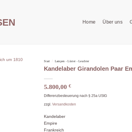
Home
Über uns
G
/
Start
Lampen - Lüster - Leuchter
Kandelaber Girandolen Paar E
5.800,00
€
Differenzbesteuerung nach § 25a UStG
zzgl.
Versandkosten
Kandelaber
Empire
Frankreich