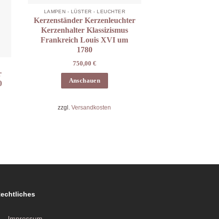
LAMPEN - LÜSTER - LEUCHTER
Kerzenständer Kerzenleuchter
Kerzenhalter Klassizismus
Frankreich Louis XVI um
1780
750,00
€
r
Anschauen
0
zzgl.
Versandkosten
echtliches
Impressum