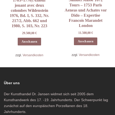
1703–1770) Amour
Tours – 1753 Paris
jouant avec deux
Aeneas und Achates vor
colombes Wildenstein
Dido – Expertise
1976, Bd. I, S. 332, Nr.
Francois Marandet
217/2, Abb. 662 und
London
1980, S. 103, Nr. 223
11.500,00
€
29.500,00
€
Anschauen
Anschauen
zzgl.
Versandkosten
zzgl.
Versandkosten
Über uns
Der Kunsthandel Dr. Jansen widmet sich seit 2005 dem
Kunsthandwerk des 17. -19. Jahrhunderts. Der Schwerpunkt lag
zunächst auf den europäischen Porzellanen des 18.
Jahrhunderts.