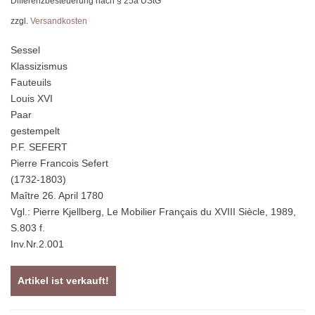
Differenzbesteuerung nach § 25a UStG
zzgl.
Versandkosten
Sessel
Klassizismus
Fauteuils
Louis XVI
Paar
gestempelt
P.F. SEFERT
Pierre Francois Sefert
(1732-1803)
Maître 26. April 1780
Vgl.: Pierre Kjellberg, Le Mobilier Français du XVIII Siècle, 1989,
S.803 f.
Inv.Nr.2.001
Artikel ist verkauft!