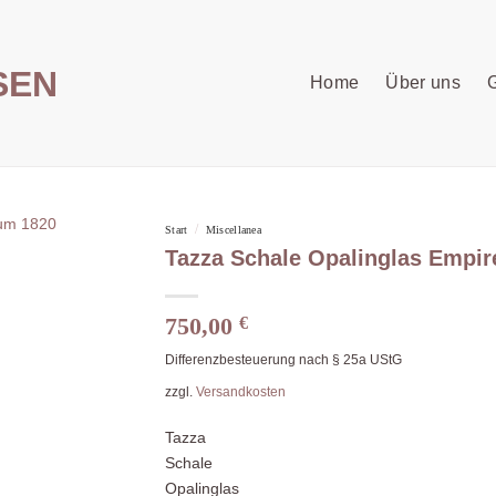
Home
Über uns
G
/
Start
Miscellanea
Tazza Schale Opalinglas Empir
750,00
€
Differenzbesteuerung nach § 25a UStG
zzgl.
Versandkosten
Tazza
Schale
Opalinglas