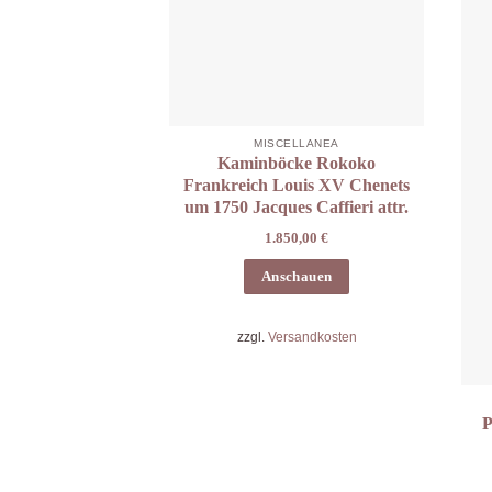
MISCELLANEA
Kaminböcke Rokoko
Frankreich Louis XV Chenets
um 1750 Jacques Caffieri attr.
1.850,00
€
Anschauen
zzgl.
Versandkosten
P