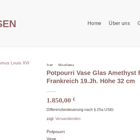
Home
Über uns
G
/
Start
Miscellanea
Potpourri Vase Glas Amethyst 
Frankreich 19.Jh. Höhe 32 cm
1.850,00
€
Differenzbesteuerung nach § 25a UStG
zzgl.
Versandkosten
Potpourri
Vase