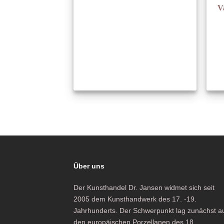
V
Über uns
Der Kunsthandel Dr. Jansen widmet sich seit
2005 dem Kunsthandwerk des 17. -19.
Jahrhunderts. Der Schwerpunkt lag zunächst a
den europäischen Porzellanen des 18.