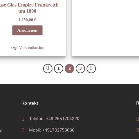
ase Glas Empire Frankreich
um 1800
1.250,00
€
Anschauen
zzgl.
Versandkosten
1
2
3
Kontakt
R
Telefon: +49 2651704220
Mobil: +491702753036
uf