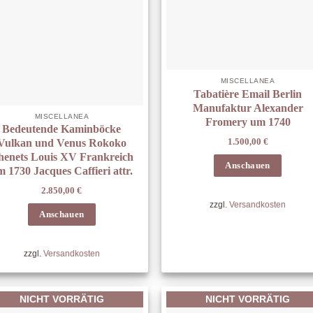
MISCELLANEA
Tabatière Email Berlin
Manufaktur Alexander
MISCELLANEA
Fromery um 1740
Bedeutende Kaminböcke
1.500,00
€
Vulkan und Venus Rokoko
henets Louis XV Frankreich
Anschauen
 1730 Jacques Caffieri attr.
2.850,00
€
zzgl.
Versandkosten
Anschauen
zzgl.
Versandkosten
NICHT VORRÄTIG
NICHT VORRÄTIG