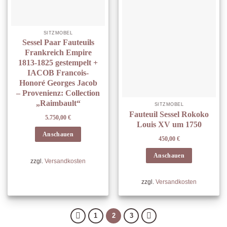
SITZMÖBEL
Sessel Paar Fauteuils
Frankreich Empire
1813-1825 gestempelt +
IACOB Francois-
Honoré Georges Jacob
– Provenienz: Collection
„Raimbault“
SITZMÖBEL
Fauteuil Sessel Rokoko
5.750,00
€
Louis XV um 1750
Anschauen
450,00
€
Anschauen
zzgl.
Versandkosten
zzgl.
Versandkosten
1
2
3