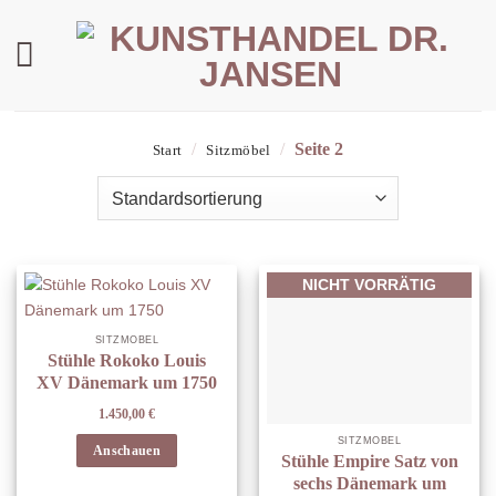
Zum
Inhalt
springen
/
/
Seite 2
Start
Sitzmöbel
NICHT VORRÄTIG
SITZMÖBEL
Stühle Rokoko Louis
XV Dänemark um 1750
1.450,00
€
SITZMÖBEL
Anschauen
Stühle Empire Satz von
sechs Dänemark um